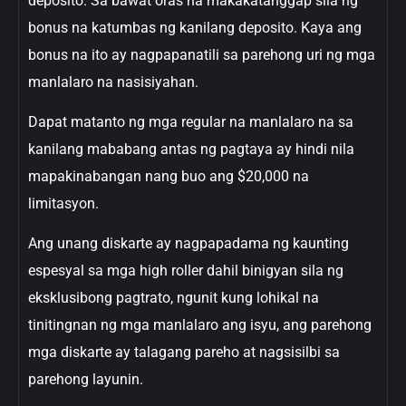
deposito. Sa bawat oras na makakatanggap sila ng
bonus na katumbas ng kanilang deposito. Kaya ang
bonus na ito ay nagpapanatili sa parehong uri ng mga
manlalaro na nasisiyahan.
Dapat matanto ng mga regular na manlalaro na sa
kanilang mababang antas ng pagtaya ay hindi nila
mapakinabangan nang buo ang $20,000 na
limitasyon.
Ang unang diskarte ay nagpapadama ng kaunting
espesyal sa mga high roller dahil binigyan sila ng
eksklusibong pagtrato, ngunit kung lohikal na
tinitingnan ng mga manlalaro ang isyu, ang parehong
mga diskarte ay talagang pareho at nagsisilbi sa
parehong layunin.