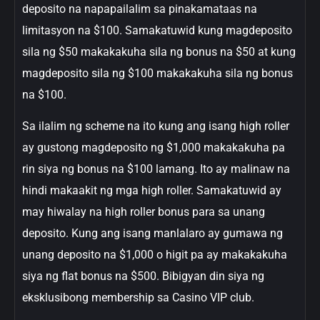
deposito na napapailalim sa pinakamataas na
limitasyon na $100. Samakatuwid kung magdeposito
sila ng $50 makakakuha sila ng bonus na $50 at kung
magdeposito sila ng $100 makakakuha sila ng bonus
na $100.
Sa ilalim ng scheme na ito kung ang isang high roller
ay gustong magdeposito ng $1,000 makakakuha pa
rin siya ng bonus na $100 lamang. Ito ay malinaw na
hindi makaakit ng mga high roller. Samakatuwid ay
may hiwalay na high roller bonus para sa unang
deposito. Kung ang isang manlalaro ay gumawa ng
unang deposito na $1,000 o higit pa ay makakakuha
siya ng flat bonus na $500. Bibigyan din siya ng
eksklusibong membership sa Casino VIP club.