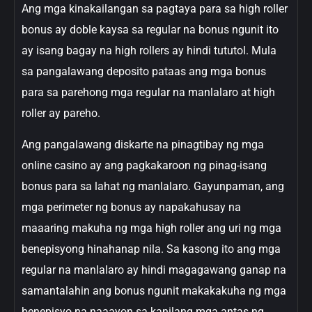
Ang mga kinakailangan sa pagtaya para sa high roller
bonus ay doble kaysa sa regular na bonus ngunit ito
ay isang bagay na high rollers ay hindi tututol. Mula
sa pangalawang deposito pataas ang mga bonus
para sa parehong mga regular na manlalaro at high
roller ay pareho.
Ang pangalawang diskarte na pinagtibay ng mga
online casino ay ang pagkakaroon ng pinag-isang
bonus para sa lahat ng manlalaro. Gayunpaman, ang
mga perimeter ng bonus ay napakahusay na
maaaring makuha ng mga high roller ang uri ng mga
benepisyong hinahanap nila. Sa kasong ito ang mga
regular na manlalaro ay hindi magagawang ganap na
samantalahin ang bonus ngunit makakakuha ng mga
benepisyo na naaayon sa kanilang mga antas ng