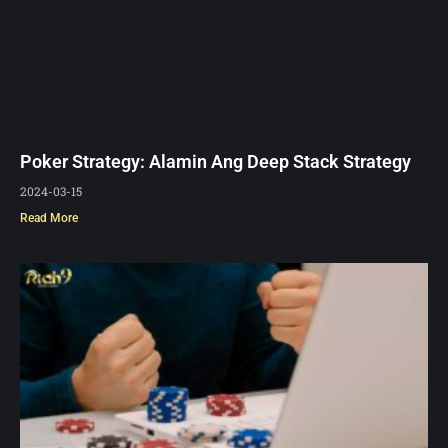
Poker Strategy: Alamin Ang Deep Stack Strategy
2024-03-15
Read More