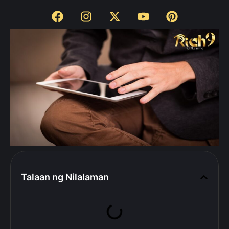
Talaan ng Nilalaman