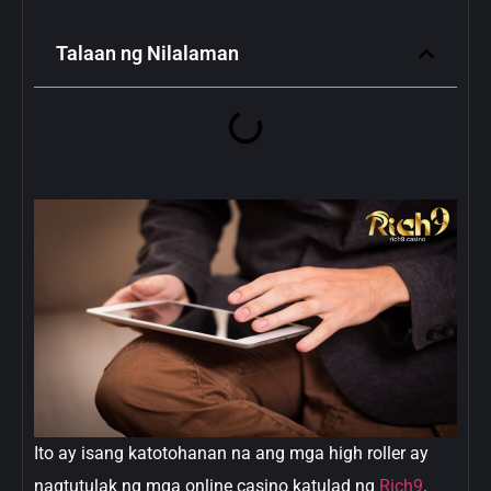
Talaan ng Nilalaman
Ito ay isang katotohanan na ang mga high roller ay
nagtutulak ng mga online casino katulad ng
Rich9
.