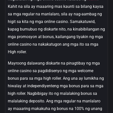
Kahit na sila ay maaaring mas kaunti sa bilang kaysa
sa mga regular na manlalaro, sila ay nag-aambag ng
higit sa kita ng mga online casino. Samakatuwid,
kapag bumubuo ng diskarte nito, na kinabibilangan ng
mga promosyon at bonus, kailangang tiyakin ng mga
online casino na nakakatugon ang mga ito sa mga
High roller.
Mayroong dalawang diskarte na pinagtibay ng mga
online casino sa pagdidisenyo ng mga welcome
bonus para sa mga high roller. Ang una ay lumikha ng
hiwalay at independiyenteng mga bonus para sa mga
high roller. Nagbibigay ito ng malalaking bonus sa
malalaking deposito. Ang mga regular na manlalaro
ay maaaring makakuha ng bonus na 100% ng unang