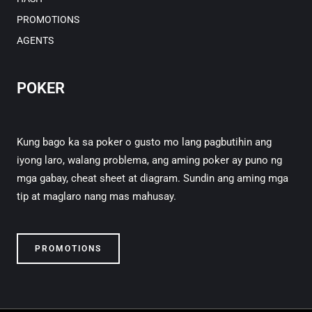
PROMOTIONS
AGENTS
POKER
Kung bago ka sa poker o gusto mo lang pagbutihin ang
iyong laro, walang problema, ang aming poker ay puno ng
mga gabay, cheat sheet at diagram. Sundin ang aming mga
tip at maglaro nang mas mahusay.
PROMOTIONS