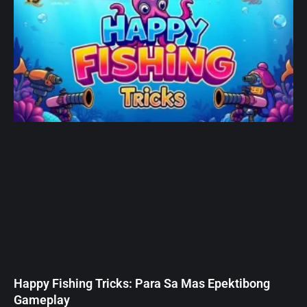
Happy Fishing Tricks: Para Sa Mas Epektibong
Gameplay