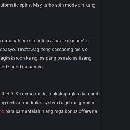
 automatic spins. May turbo spin mode din kung
 nananalo na simbolo ay “nag-e-explode” at
pasyo. Tinatawag itong cascading reels o
agkakaroon ka ng isa pang panalo sa iisang
nod-sunod na panalo.
sa Rich9. Sa demo mode, makakapaglaro ka gamit
ng reels at multiplier system bago mo gamitin
ns
para samantalahin ang mga bonus offers na