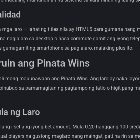
lidad
a mga laro — lahat ng titles nila ay HTML5 para gumana nang 
a naglalaro sa desktop o nasa commute gamit ang iyong telep
as gumagamit ng smartphone sa paglalaro, malaking plus ito.
uin ang Pinata Wins
ali mong mauunawaan ang Pinata Wins. Ang laro ay naka-layout 
y binubuo sa pamamagitan ng pagtampo ng tatlo o higit pang
la ng Laro
ang i-set ang iyong bet amount. Mula 0.20 hanggang 100 credi
l players na gustong maglaro nang maingat, pati na rin sa mg