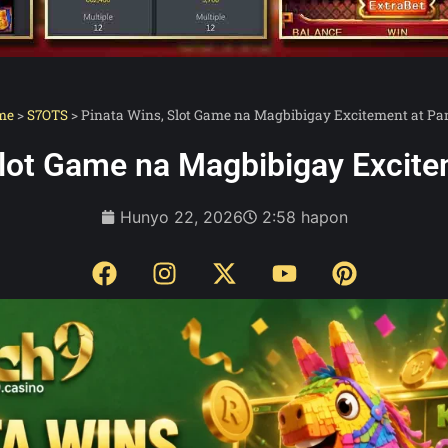
me
>
S7OTS
>
Pinata Wins, Slot Game na Magbibigay Excitement at Pa
Slot Game na Magbibigay Excite
Hunyo 22, 2026
2:58 hapon