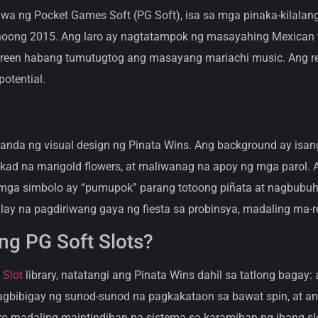
wa ng Pocket Games Soft (PG Soft), isa sa mga pinaka-kilalan
oong 2015. Ang laro ay nagtatampok ng masayahing Mexican fi
een habang tumutugtog ang masayang mariachi music. Ang resul
otential.
nda ng visual design ng Pinata Wins. Ang background ay isan
kad na marigold flowers, at maliwanag na apoy ng mga parol.
ga simbolo ay “pumupok” parang totoong piñata at nagbubuhos 
ay na pagdiriwang gaya ng fiesta sa probinsya, madaling ma-re
 ng PG Soft Slots?
 Slot
library, natatangi ang Pinata Wins dahil sa tatlong bagay
gbibigay ng sunod-sunod na pagkakataon sa bawat spin, at ang 
o madaling maintindihan na sistema sa karamihan ng ibang sl