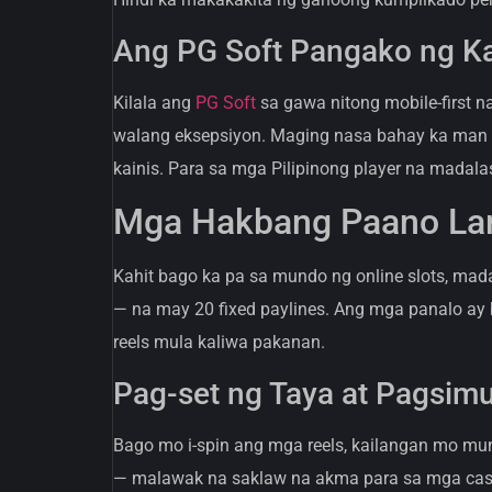
Ang PG Soft Pangako ng Ka
Kilala ang
PG Soft
sa gawa nitong mobile-first n
walang eksepsiyon. Maging nasa bahay ka man n
kainis. Para sa mga Pilipinong player na madal
Mga Hakbang Paano Lar
Kahit bago ka pa sa mundo ng online slots, mad
— na may 20 fixed paylines. Ang mga panalo a
reels mula kaliwa pakanan.
Pag-set ng Taya at Pagsimu
Bago mo i-spin ang mga reels, kailangan mo mun
— malawak na saklaw na akma para sa mga casua