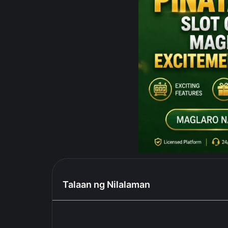
Talaan ng Nilalaman