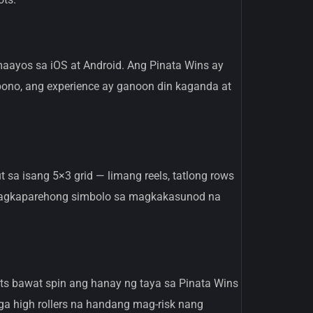
maayos sa iOS at Android. Ang Pinata Wins ay
ono, ang experience ay ganoon din kaganda at
sa isang 5×3 grid — limang reels, tatlong rows
 magkaparehong simbolo sa magkakasunod na
ts bawat spin ang hanay ng taya sa Pinata Wins
a high rollers na handang mag-risk nang