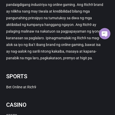
pandaigdigang industriya ng online gaming. Ang Rich9 brand
ay nilikha nang may tiwala at kredibilidad bilang mga
pangunahing prinsipyo na tumutukoy sa diwa ng mga
aktibidad ng kumpanya hanggang ngayon. Ang Rich9 ay
palaging malinaw na nakatuon sa pagpapayaman ng iyong
karanasan sa paglalaro. Ipinagmamalaki ng Rich9 na mag-
alok sa iyo ng iba’t ibang brand ng online gaming, bawat isa
ay nag-aalok ng sarili nitong kakaiba, masaya at kapana-
panabik na mga laro, pagkakataon, premyo at higit pa.
SPORTS
Bet Online at Rich9
CASINO