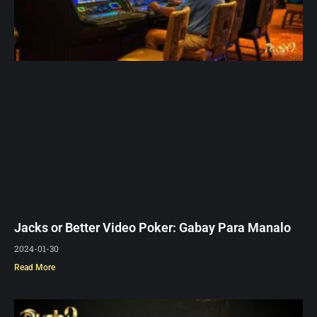
Jacks or Better Video Poker: Gabay Para Manalo
2024-01-30
Read More