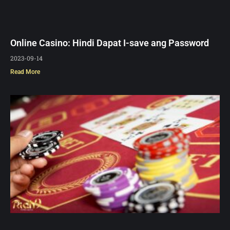
Online Casino: Hindi Dapat I-save ang Password
2023-09-14
Read More