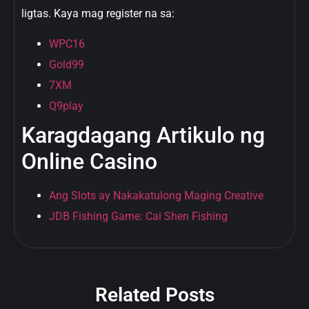
ligtas. Kaya mag register na sa:
WPC16
Gold99
7XM
Q9play
Karagdagang Artikulo ng
Online Casino
Ang Slots ay Nakakatulong Maging Creative
JDB Fishing Game: Cai Shen Fishing
Related Posts