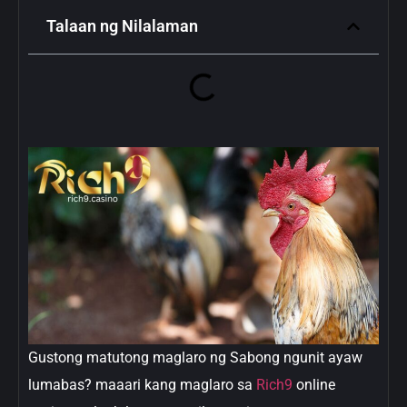
Talaan ng Nilalaman
Gustong matutong maglaro ng Sabong ngunit ayaw
lumabas? maaari kang maglaro sa
Rich9
online