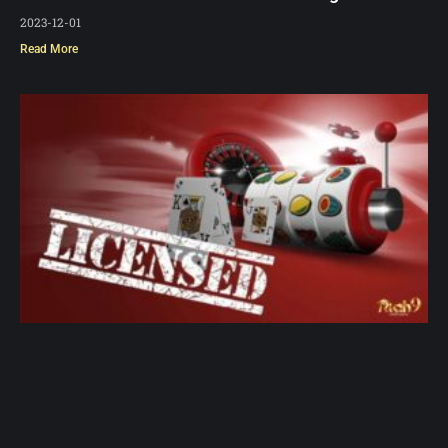
2023-12-01
Read More